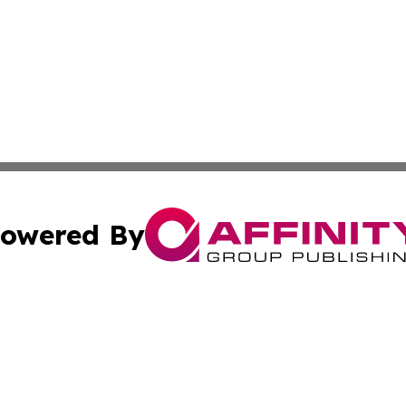
owered By
ubmit Press Release
Terms & Conditions
Copyright/DMCA
Inc. dba Affinity Group Publishing & Montserrat Arts Journ
Cookie Settings / Your Privacy Choices