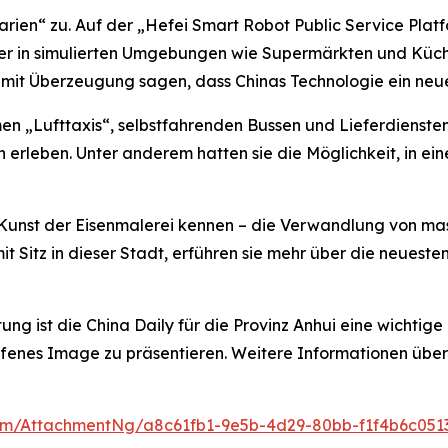
rien“ zu. Auf der „Hefei Smart Robot Public Service Platf
ter in simulierten Umgebungen wie Supermärkten und Küch
mit Überzeugung sagen, dass Chinas Technologie ein neue
omen „Lufttaxis“, selbstfahrenden Bussen und Lieferdiensten
h erleben. Unter anderem hatten sie die Möglichkeit, in
e Kunst der Eisenmalerei kennen – die Verwandlung von mas
it Sitz in dieser Stadt, erführen sie mehr über die neues
ng ist die China Daily für die Provinz Anhui eine wichtige
ffenes Image zu präsentieren. Weitere Informationen über 
m/AttachmentNg/a8c61fb1-9e5b-4d29-80bb-f1f4b6c051