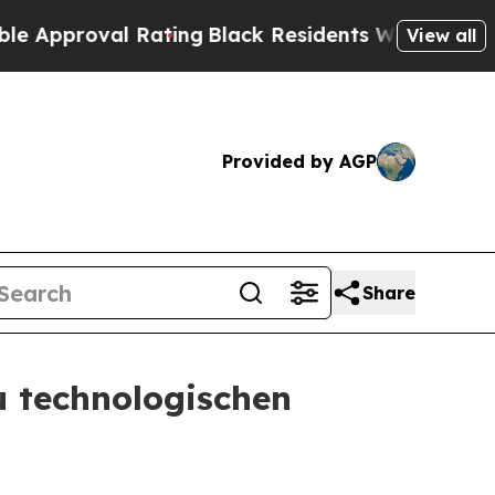
roval Rating
Black Residents Warned of Abusive C
View all
Provided by AGP
Share
u technologischen