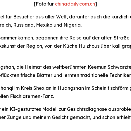
[Foto für
chinadaily.com.cn
]
iel für Besucher aus aller Welt, darunter auch die kürzlic
eich, Russland, Mexiko und Nigeria.
 zusammenkamen, begannen ihre Reise auf der alten Straße 
kunst der Region, von der Küche Huizhous über kalligraph
angshan, die Heimat des weltberühmten Keemun Schwarztee
flückten frische Blätter und lernten traditionelle Technik
Zhanqi im Kreis Shexian in Huangshan im Schein fischförmi
llen Fischlaternen-Tanz.
r ein KI-gestütztes Modell zur Gesichtsdiagnose ausprobier
iner Zunge und meinem Gesicht gemacht, und schon erhielt