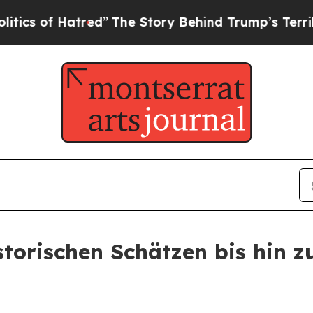
f Hatred”
The Story Behind Trump’s Terrible App
storischen Schätzen bis hin z