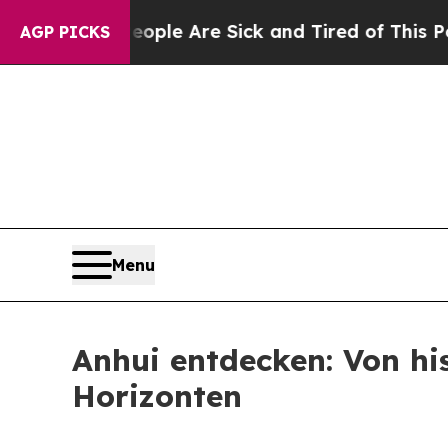
in: “People Are Sick and Tired of This Politics o
AGP PICKS
Menu
Anhui entdecken: Von hi
Horizonten