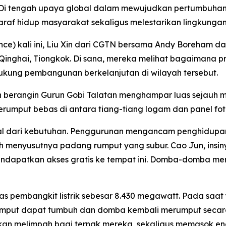
Di tengah upaya global dalam mewujudkan pertumbuhan e
raf hidup masyarakat sekaligus melestarikan lingkungan
nce) kali ini, Liu Xin dari CGTN bersama Andy Boreham 
nsi Qinghai, Tiongkok. Di sana, mereka melihat bagaimana 
ukung pembangunan berkelanjutan di wilayah tersebut.
an berangin Gurun Gobi Talatan menghampar luas sejauh 
erumput bebas di antara tiang-tiang logam dan panel fot
awal dari kebutuhan. Penggurunan mengancam penghidup
 menyusutnya padang rumput yang subur. Cao Jun, insin
apatkan akses gratis ke tempat ini. Domba-domba mer
itas pembangkit listrik sebesar 8.430 megawatt. Pada saa
rumput dapat tumbuh dan domba kembali merumput secara
melimpah bagi ternak mereka, sekaligus memasok energi 