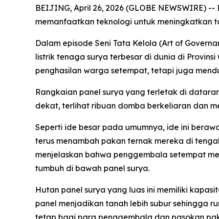
BEIJING, April 26, 2026 (GLOBE NEWSWIRE) -- 
memanfaatkan teknologi untuk meningkatkan ta
Dalam episode Seni Tata Kelola (Art of Governa
listrik tenaga surya terbesar di dunia di Provi
penghasilan warga setempat, tetapi juga mend
Rangkaian panel surya yang terletak di datar
dekat, terlihat ribuan domba berkeliaran dan m
Seperti ide besar pada umumnya, ide ini ber
terus menambah pakan ternak mereka di tengah
menjelaskan bahwa penggembala setempat mend
tumbuh di bawah panel surya.
Hutan panel surya yang luas ini memiliki kapas
panel menjadikan tanah lebih subur sehingga 
tetap bagi para penggembala dan pasokan pakan 