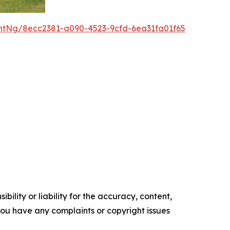
tNg/8ecc2381-a090-4523-9cfd-6ea31fa01f65
ility or liability for the accuracy, content,
f you have any complaints or copyright issues