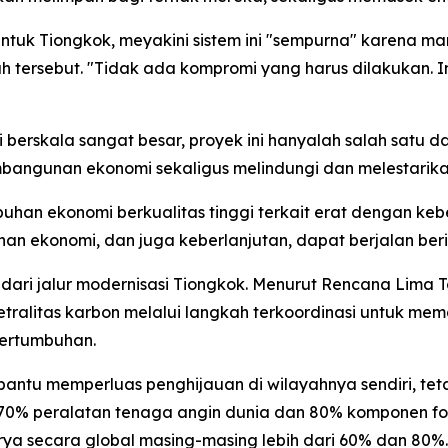
h untuk Tiongkok, meyakini sistem ini "sempurna" kare
ah tersebut. "Tidak ada kompromi yang harus dilakukan. 
i berskala sangat besar, proyek ini hanyalah salah satu 
angunan ekonomi sekaligus melindungi dan melestarika
uhan ekonomi berkualitas tinggi terkait erat dengan kebe
an ekonomi, dan juga keberlanjutan, dapat berjalan beri
ari jalur modernisasi Tiongkok. Menurut Rencana Lima 
tralitas karbon melalui langkah terkoordinasi untuk mem
pertumbuhan.
ntu memperluas penghijauan di wilayahnya sendiri, tet
r 70% peralatan tenaga angin dunia dan 80% komponen f
rya secara global masing-masing lebih dari 60% dan 80%.