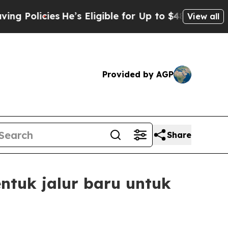
ies
He’s Eligible for Up to $480,000 After Being
View all
Provided by AGP
Share
tuk jalur baru untuk