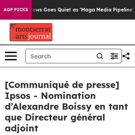
st
Fox News Goes Quiet as 'Maga Media Pipeline' Back
AGP PICKS
[Communiqué de presse]
Ipsos - Nomination
d’Alexandre Boissy en tant
que Directeur général
adjoint