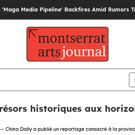
dia Pipeline' Backfires Amid Rumors Trump Will 
trésors historiques aux horiz
China Daily a publié un reportage consacré à la provinc