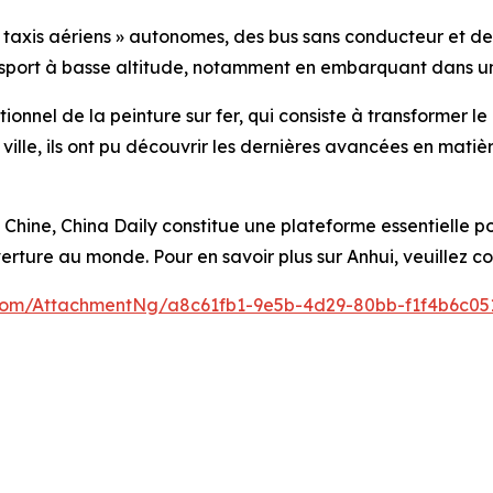
« taxis aériens » autonomes, des bus sans conducteur et de
ansport à basse altitude, notamment en embarquant dans un 
tionnel de la peinture sur fer, qui consiste à transformer 
ille, ils ont pu découvrir les dernières avancées en matiè
Chine, China Daily constitue une plateforme essentielle p
ure au monde. Pour en savoir plus sur Anhui, veuillez cons
om/AttachmentNg/a8c61fb1-9e5b-4d29-80bb-f1f4b6c05