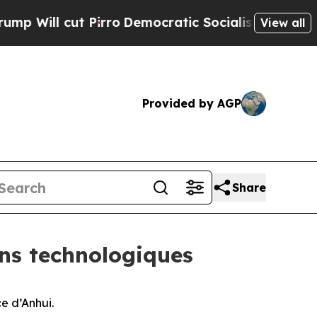
cut Pirro
Democratic Socialists of America Pro
View all
Provided by AGP
Share
ons technologiques
e d’Anhui.