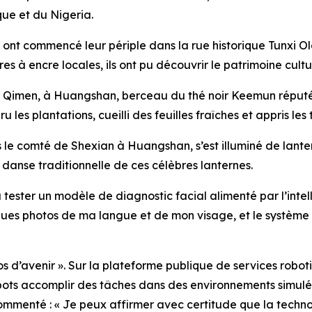
ue et du Nigeria.
urs ont commencé leur périple dans la rue historique Tunxi 
es à encre locales, ils ont pu découvrir le patrimoine cultur
de Qimen, à Huangshan, berceau du thé noir Keemun réput
ru les plantations, cueilli des feuilles fraîches et appris le
s le comté de Shexian à Huangshan, s’est illuminé de lante
 danse traditionnelle de ces célèbres lanternes.
 tester un modèle de diagnostic facial alimenté par l’intel
ques photos de ma langue et de mon visage, et le système 
rios d’avenir ». Sur la plateforme publique de services rob
 robots accomplir des tâches dans des environnements simu
menté : « Je peux affirmer avec certitude que la technolo