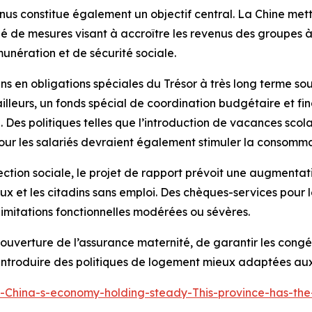
us constitue également un objectif central. La Chine met
é de mesures visant à accroître les revenus des groupes à
unération et de sécurité sociale.
uans en obligations spéciales du Trésor à très long terme s
leurs, un fonds spécial de coordination budgétaire et fin
. Des politiques telles que l’introduction de vacances scol
 les salariés devraient également stimuler la consommati
tection sociale, le projet de rapport prévoit une augmentat
aux et les citadins sans emploi. Des chèques-services pour
limitations fonctionnelles modérées ou sévères.
couverture de l’assurance maternité, de garantir les cong
’introduire des politiques de logement mieux adaptées aux
s-China-s-economy-holding-steady-This-province-has-t