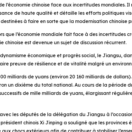
 de l’économie chinoise face aux incertitudes mondiales. Il
ce de haute qualité et détaille les efforts politiques vis
 destinées à faire en sorte que la modernisation chinoise p
ue l’économie mondiale fait face à des incertitudes croi
mie chinoise est devenue un sujet de discussion récurrent.
dynamisme économique et progrès social, le Jiangsu, dans 
faire preuve de résilience et de vitalité malgré un enviro
00 milliards de yuans (environ 20 160 milliards de dollars).
iron un dixième du total national. Au cours de la période 
uccessifs de mille milliards de yuans, élargissant régulièr
s avec les députés de la délégation du Jiangsu à l’occasi
 le président chinois Xi Jinping a souligné que les provinc
 aux chocs extérieurs afin de contribuer à stabiliser l’ens