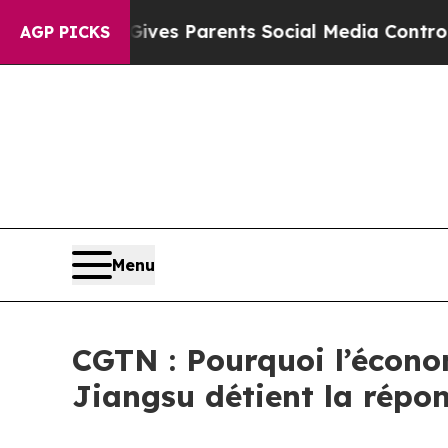
razil Gives Parents Social Media Controls for The
AGP PICKS
Menu
CGTN : Pourquoi l’économ
Jiangsu détient la répo