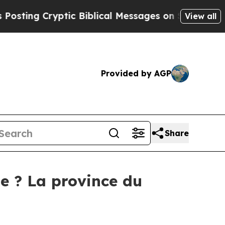
Cryptic Biblical Messages on Social Media
Big Fo
View all
Provided by AGP
Share
le ? La province du