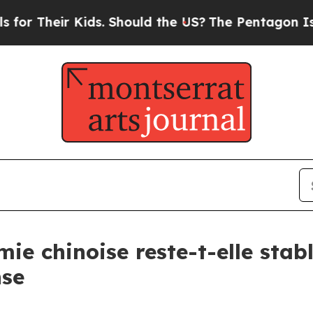
ir Kids. Should the US?
The Pentagon Is Posting 
ie chinoise reste-t-elle stab
nse