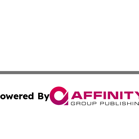
owered By
ubmit Press Release
Terms & Conditions
Copyright/DMCA
Inc. dba Affinity Group Publishing & Montserrat Arts Journ