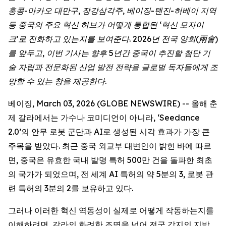
홍콩
-
마카오
대만구
,
장강삼각주
,
베이징
-
톈진
-
허베이
지역
등
중국의
주요
혁신
허브가
어떻게
통합된
‘
혁신
모자이
크
’
로
진화하고
있는지를
보여준다
. 2026
년
전국
양회
(兩會)
를
앞두고
,
이번
기사는
향후
5
년간
중국이
추진할
첨단
기
술
자립과
전문화된
산업
발전
전략을
글로벌
독자들에게
조
망할
수
있는
창을
제공한다
.
베이징, March 03, 2026 (GLOBE NEWSWIRE) -- 올해 춘
제 갈라에서는 가수나 코미디언이 아니라, ‘Seedance
2.0’의 안무 로봇 군단과 AI로 생성된 시각 효과가 가장 큰
주목을 받았다. 최근 중국 외교부 대변인이 밝힌 바에 따르
면, 중국은 유효한 국내 발명 특허 500만 건을 돌파한 최초
의 국가가 되었으며, 전 세계 AI 특허의 약 5분의 3, 로봇 관
련 특허의 3분의 2를 보유하고 있다.
그러나 이러한 혁신 역동성이 실제로 어떻게 작동하는지를
이해하려면, 갈라의 화려한 조명을 넘어 전국 각지의 지방