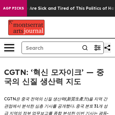
 “People Are Sick and Tired of This Politics of Hatred”
AGP PICKS
CGTN: ‘혁신 모자이크’ — 중
국의 신질 생산력 지도
CGTN
은
중국
전역의
신질
생산력
(新質生產力)
을
지역
간
관점에서
분석한
심층
기사를
공개했다
.
중국
본토
31
개
성
급
지역의
정부
업무보고를
종합
분석한
이번
기사는
광둥
-