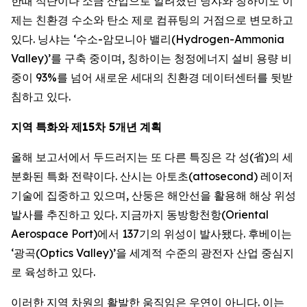
한때 석탄이나 소금 산업으로 알려졌던 닝샤와 칭하이도 이
제는 친환경 수소와 탄소 제로 컴퓨팅의 거점으로 변모하고
있다. 닝샤는 ‘수소-암모니아 밸리(Hydrogen-Ammonia
Valley)’를 구축 중이며, 칭하이는 청정에너지 설비 용량 비
중이 93%를 넘어 새로운 세대의 친환경 데이터센터를 뒷받
침하고 있다.
지역
특화와
제
15
차
5
개년
계획
올해 보고서에서 두드러지는 또 다른 특징은 각 성(省)의 세
분화된 특화 전략이다. 산시는 아토초(attosecond) 레이저
기술에 집중하고 있으며, 산둥은 해안선을 활용해 해상 위성
발사를 추진하고 있다. 지금까지 동방항천항(Oriental
Aerospace Port)에서 137기의 위성이 발사됐다. 후베이는
‘광곡(Optics Valley)’을 세계적 수준의 광전자 산업 중심지
로 육성하고 있다.
이러한 지역 차원의 활발한 움직임은 우연이 아니다. 이는