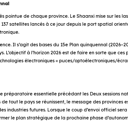
nnal
n très pointue de chaque province. Le Shaanxi mise sur les 
 137 satellites lancés à ce jour depuis le port spatial orien
tronique.
ence. Il s’agit des bases du 15e Plan quinquennal (2026–2
L’objectif à l’horizon 2026 est de faire en sorte que ces pô
echnologies électroniques « puces/optoélectroniques/écrans
réparatoire essentielle précédant les Deux sessions natio
rs de tout le pays se réunissent, le message des provinces est
es industries futures. Lorsque le coup d’envoi officiel ser
ormer le plan stratégique de la prochaine phase d’autonom