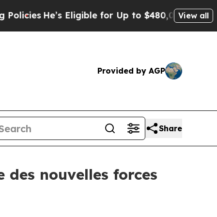
ies
He’s Eligible for Up to $480,000 After Being 
View all
Provided by AGP
Share
 des nouvelles forces