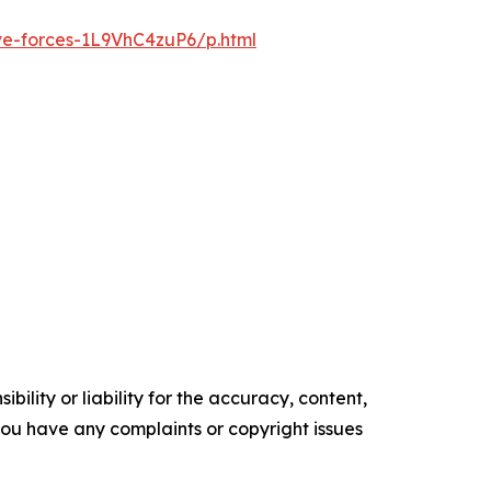
ve-forces-1L9VhC4zuP6/p.html
ility or liability for the accuracy, content,
f you have any complaints or copyright issues