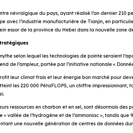
centre névralgique du pays, ayant réalisé l’an dernier 210
rgie avec l’industrie manufacturière de Tianjin, en particu
plein essor de la province du Hebei dans la nouvelle zone d
stratégiques
ythe selon lequel les technologies de pointe seraient l’a
end de l’ampleur, portée par l’initiative nationale « Données
rofit leur climat frais et leur énergie bon marché pour de
tteint les 220 000 PétaFLOPS, un chiffre impressionnant, ta
i.
eurs ressources en charbon et en sel, sont désormais des p
« vallée de l’hydrogène et de l’ammoniac », tandis que 9
entant une nouvelle génération de centres de données dur