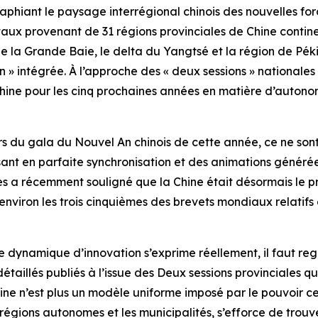
iant le paysage interrégional chinois des nouvelles force
aux provenant de 31 régions provinciales de Chine contine
 de la Grande Baie, le delta du Yangtsé et la région de P
n » intégrée. À l’approche des « deux sessions » nationales
 Chine pour les cinq prochaines années en matière d’auto
 gala du Nouvel An chinois de cette année, ce ne sont pa
ant en parfaite synchronisation et des animations générée
s a récemment souligné que la Chine était désormais le pr
viron les trois cinquièmes des brevets mondiaux relatifs à l
dynamique d’innovation s’exprime réellement, il faut rega
aillés publiés à l’issue des Deux sessions provinciales qui
ine n’est plus un modèle uniforme imposé par le pouvoir ce
 régions autonomes et les municipalités, s’efforce de trou